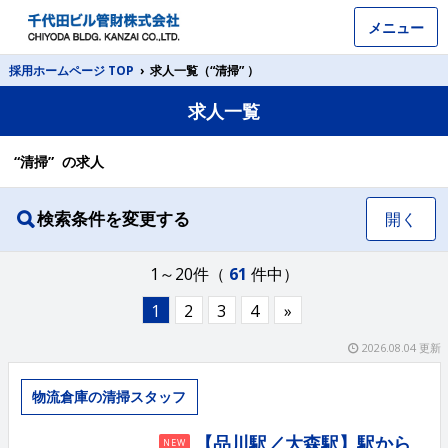
メニュー
採用ホームページ TOP
›
求人一覧（“清掃” ）
求人一覧
“清掃” の求人
検索条件を変更する
開く
1～20件（
61
件中）
1
2
3
4
»
2026.08.04 更新
物流倉庫の清掃スタッフ
【品川駅／大森駅】駅から
NEW