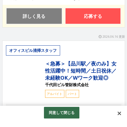
詳しく見る
応募する
2026.06.16 更新
オフィスビル清掃スタッフ
＜急募＞【品川駅／夜のみ】女
性活躍中！短時間／土日祝休／
未経験OK／Wワーク歓迎◎
千代田ビル管財株式会社
アルバイト
パート
＜この募集について＞ 土日祝日がお休み、平日夜のみ
同意して閉じる
の清掃スタッフ募集。 決まった時間内での勤務なの
で、勤務時間外の予定が立てやすいのも魅力です。 ＜